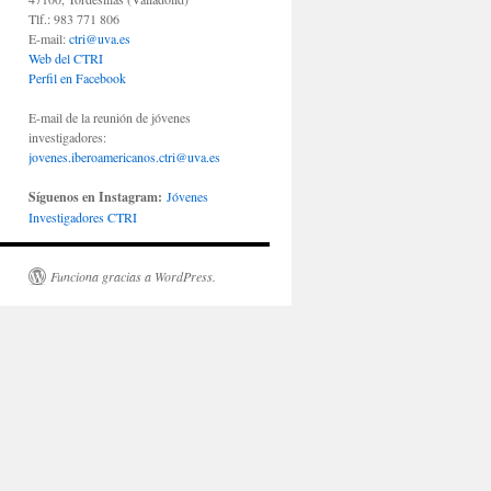
Tlf.: 983 771 806
E-mail:
ctri@uva.es
Web del CTRI
Perfil en Facebook
E-mail de la reunión de jóvenes
investigadores:
jovenes.iberoamericanos.ctri@uva.es
Síguenos en Instagram:
Jóvenes
Investigadores CTRI
Funciona gracias a WordPress.