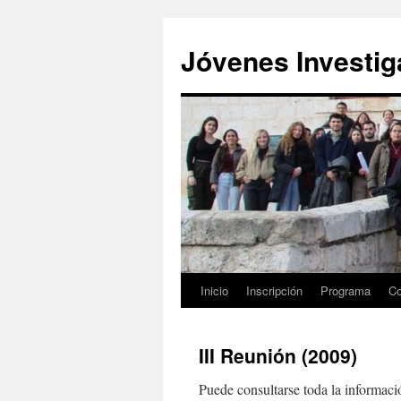
Saltar
al
Jóvenes Investi
contenido
Inicio
Inscripción
Programa
Co
III Reunión (2009)
Puede consultarse toda la informació