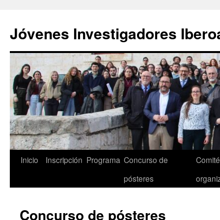
Saltar
al
Jóvenes Investigadores Iber
contenido
Inicio
Inscripción
Programa
Concurso de
Comités
pósteres
organi
Concurso de pósteres