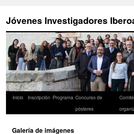
Saltar
al
Jóvenes Investigadores Iber
contenido
Inicio
Inscripción
Programa
Concurso de
Comités
pósteres
organi
Galería de imágenes