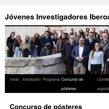
Saltar
al
Jóvenes Investigadores Iber
contenido
Inicio
Inscripción
Programa
Concurso de
Comités
pósteres
organi
Concurso de pósteres