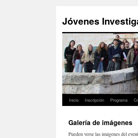
Saltar
al
Jóvenes Investi
contenido
Inicio
Inscripción
Programa
Co
Galería de imágenes
Pueden verse las imágenes del even