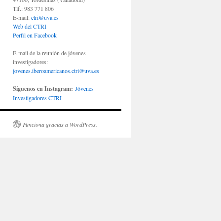
Tlf.: 983 771 806
E-mail:
ctri@uva.es
Web del CTRI
Perfil en Facebook
E-mail de la reunión de jóvenes
investigadores:
jovenes.iberoamericanos.ctri@uva.es
Síguenos en Instagram:
Jóvenes
Investigadores CTRI
Funciona gracias a WordPress.