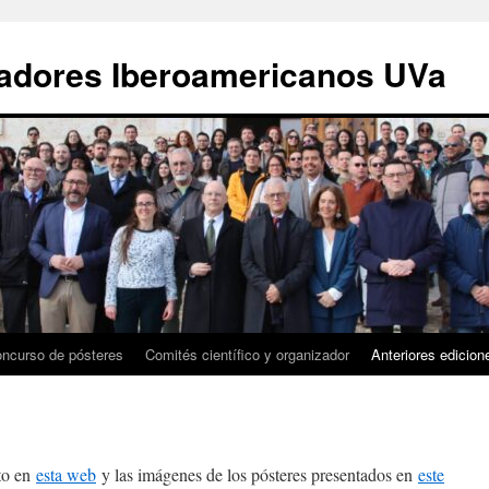
gadores Iberoamericanos UVa
ncurso de pósteres
Comités científico y organizador
Anteriores edicion
to en
esta web
y las imágenes de los pósteres presentados en
este