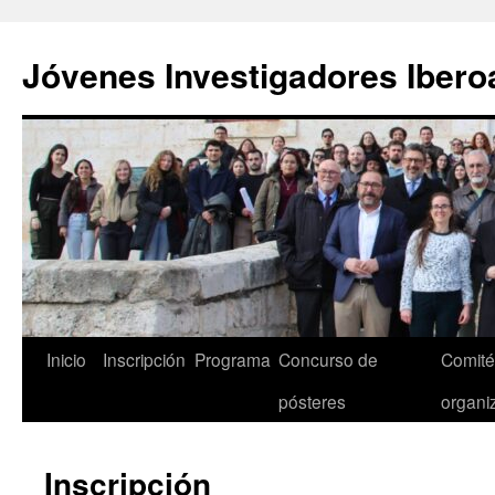
Saltar
al
Jóvenes Investigadores Iber
contenido
Inicio
Inscripción
Programa
Concurso de
Comités
pósteres
organi
Inscripción