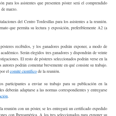
ón para los asistentes que presenten póster será el comprendido
1 de marzo.
talaciones del Centro Tordesillas para los asistentes a la reunión.
rmato que permita su lectura y exposición, preferiblemente A2 (a
s pósteres recibidos, y los ganadores podrán exponer, a modo de
o académico. Serán elegidos tres ganadores y dispondrán de veinte
stigaciones. El resto de pósteres seleccionados podrán verse en la
os autores podrán comentar brevemente en qué consiste su trabajo.
por el
comité científico
de la reunión.
s participantes a enviar su trabajo para su publicación en la
nales deberán adaptarse a las normas correspondientes y entregarse
ación
.
la reunión con un póster, se les entregará un certificado expedido
iones con Iberoamérica. A los tres seleccionados para exponer su