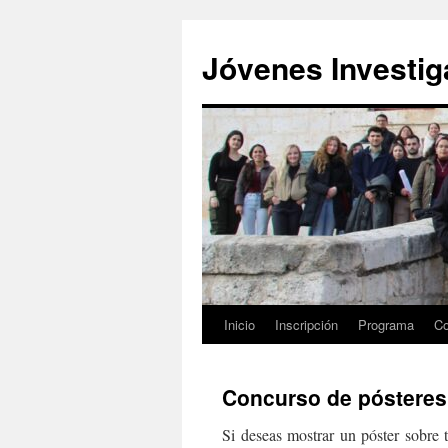
Saltar
al
Jóvenes Investi
contenido
Inicio
Inscripción
Programa
Co
Concurso de pósteres
Si deseas mostrar un póster sobre 