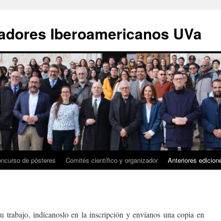
gadores Iberoamericanos UVa
ncurso de pósteres
Comités científico y organizador
Anteriores edicion
tu trabajo, indícanoslo en la inscripción y envíanos una copia en