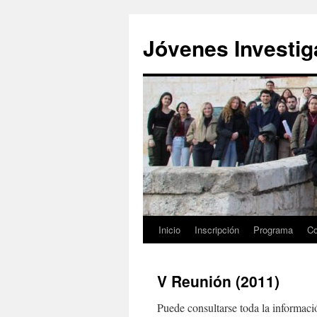
Saltar
al
Jóvenes Investi
contenido
Inicio
Inscripción
Programa
Co
V Reunión (2011)
Puede consultarse toda la informació