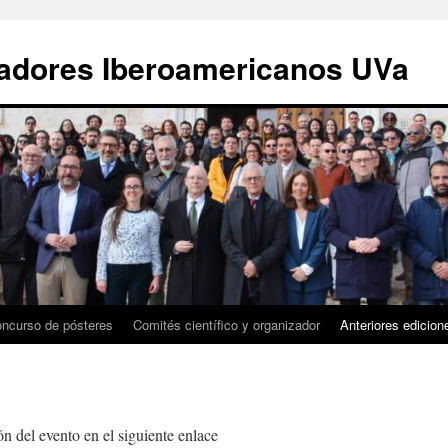
gadores Iberoamericanos UVa
ncurso de pósteres
Comités científico y organizador
Anteriores edicion
n del evento en el siguiente enlace