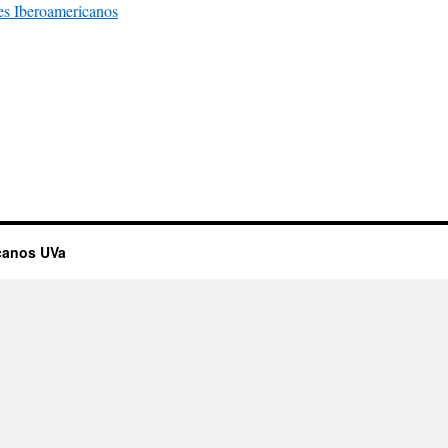
es Iberoamericanos
canos UVa