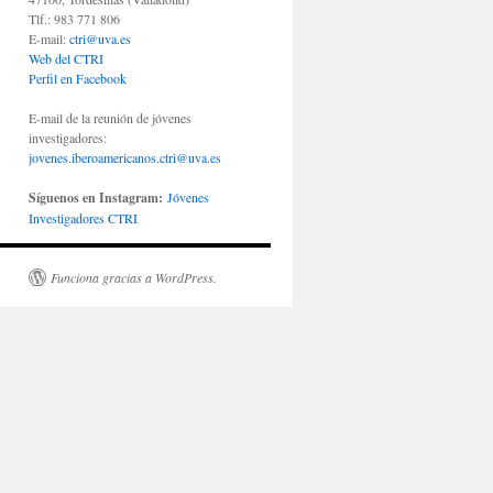
Tlf.: 983 771 806
E-mail:
ctri@uva.es
Web del CTRI
Perfil en Facebook
E-mail de la reunión de jóvenes
investigadores:
jovenes.iberoamericanos.ctri@uva.es
Síguenos en Instagram:
Jóvenes
Investigadores CTRI
Funciona gracias a WordPress.