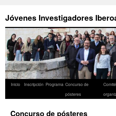
Saltar
al
Jóvenes Investigadores Iber
contenido
Inicio
Inscripción
Programa
Concurso de
Comités
pósteres
organi
Concurso de pósteres